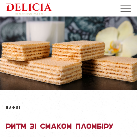
ВАФЛІ
Ритм зі смаком пломбіру