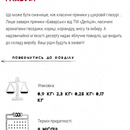
Що може бути смачніше, ніж класичні пряники у цукровій глазурі...
Лише заварні пряники «Баварські» від ТМ «Деліція», насичені
ароматами гвоздики, кориці, коріандру, анісу та імбиру. А
надзвичайної м'якості десерту надає яблучне повидло, що входить
до складу виробу. Ваші рідні будуть в захваті!
Повернутись до розділу
Упаковка:
0,9 кг; 2,3 кг; 0,25 кг; 0,17
кг
Термін придатності:
4 місяці