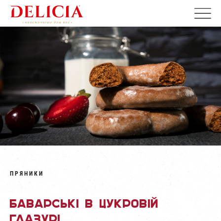
ПРЯНИКИ
Баварські в цукровій
глазурі