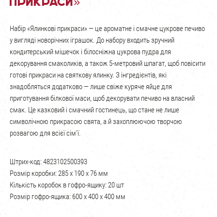
прикраси»
Набір «Ялинкові прикраси» — це ароматне і смачне цукрове печиво
у вигляді новорічних іграшок. До набору входить зручний
кондитерський мішечок і білосніжна цукрова пудра для
декорування смаколиків, а також 5-метровий шпагат, щоб повісити
готові прикраси на святкову ялинку. З інгредієнтів, які
знадобляться додатково — лише свіже куряче яйце для
приготування білкової маси, щоб декорувати печиво на власний
смак. Це казковий і смачний гостинець, що стане не лише
символічною прикрасою свята, а й захоплюючою творчою
розвагою для всієї сім’ї.
Штрих-код: 4823102500393
Розмір коробки: 285 х 190 х 76 мм
Кількість коробок в гофро-ящику: 20 шт
Розмір гофро-ящика: 600 х 400 х 400 мм