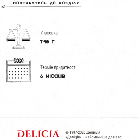
Повернутись до розділу
Упаковка:
740 г
Термін придатності:
6 місяців
© 1997-2026 Делиція
«Деліція» – найсмачніше для вас!