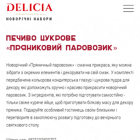
НОВОРІЧНІ НАБОРИ
Печиво цукрове
«Пряниковий паровозик»
Новорічний «Пряничный паровозик» - смачна прикраса, яку можна
зібрати з окремих елементів і декорувати на свій смак. У комплекті
передбачена кольорова кондитерська глазур і цукрова пудра для
декору, які допоможуть зручно і красиво прикрасити новорічний
паровозик. З інгредієнтів, які потрібно підготувати самостійно -
тільки свіже куряче яйце, щоб приготувати білкову масу для декору
пряника. Подаруйте особливий гостинець своїм близьким і
перетворите в захоплюючу розвагу підготовку до вечірнього
святкового столу.